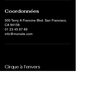
Coordonnées
500 Terry A Francine Blvd. San Francisco,
CA 94158
01 23 45 67 89
info@monsite.com
Cirque à l'envers
cirquealenvers@gmail.com
chemin des amandiers
05600 st clément sur durance