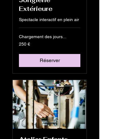
Jonglerie
Extérieure
Spectacle interactif en plein air
Chargement des jours...
250
250 €
euros
Réserver