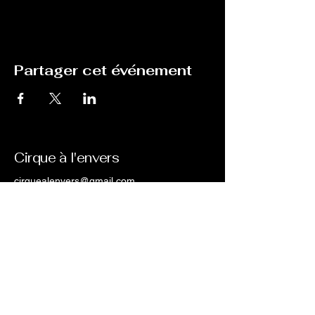
Partager cet événement
Cirque à l'envers
cirquealenvers@gmail.com
chemin des amandiers
05600 st clément sur durance
© 2035 by Cirque à l'envers. Powered and
secured by
Wix