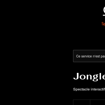
S
Ce service n'est pa
Jongle
Spectacle interactif
250
euros